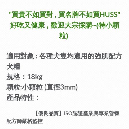
"買貴不如買對 , 買名牌不如買HUSS"
好吃又健康 , 歡迎大宗採購~(特小顆
粒)
適用對象 :
各種犬隻均適用的強肌配方
犬糧
規格：18
kg
顆粒:小顆粒 (直徑3mm)
產品特性：
【優良品質】ISO認證產業與專業營養
配方師嚴格監控