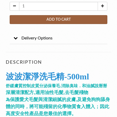
ADD TO CART
Delivery Options
DESCRIPTION
波波潔淨洗毛精-500ml
舒緩膚質控制皮質分泌保養毛.消除臭味．和油膩說掰掰
深層清潔配方,適用油性毛髮,去毛髮殘物
保護愛犬毛髮與清潔細膩的皮膚,及避免狗狗舔身
為
體的同時，將可能殘留的化學物質食入體入；因此
高度安全性產品是您最佳的選擇。