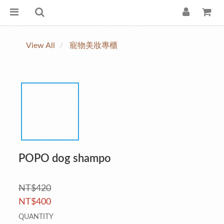
View All
寵物美妝專櫃
POPO dog shampo
NT$420
NT$400
QUANTITY