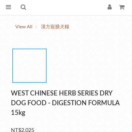
View All
漢方寵膳犬糧
WEST CHINESE HERB SERIES DRY
DOG FOOD - DIGESTION FORMULA
15kg
NT$2,025