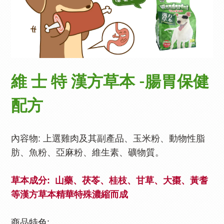
維 士 特
漢方草本 -腸胃保健
配方
內容物
:
上選雞肉及其副產品、玉米粉、動物性脂
肪、魚粉、亞麻粉、維生素
、
礦物質
。
草本成分
: 山藥、茯苓、桂枝、甘草、大棗、黃耆
等漢方草本精華特殊濃縮而成
商品特色
: