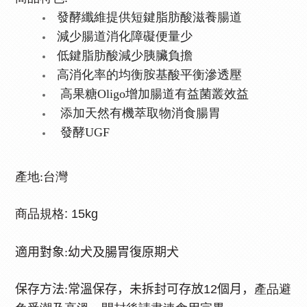
發酵纖維提供短鍵脂肪酸滋養腸道
減少腸道消化障礙便量少
低鍵脂肪酸減少胰臟負擔
高消化率的均衡胺基酸平衡滲透壓
高果糖
Oligo
增加腸道有益菌叢效益
添加天然有機萃取物消食腸胃
發酵
UGF
產地:台灣
商品規格
: 15kg
適用對象:幼犬及腸胃復原期犬
保存方法:
常溫保存，未拆封可存放
12
個月，
產品避