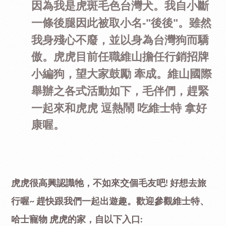
因為我是虎斑毛色台灣犬。
我自小斷
一條後腿因此被取小名-"後後"。
雖然
我身殘心不廢，並以身為台灣狗而驕
傲。
虎虎目前任職維山擔任行銷招牌
小編狗，
望大家鼓勵 牽成。
維山國際
舉辦之各式活動
如下，
毛伴們，趕緊
一起來
和虎虎
逗熱鬧 吃維士特 拿好
康喔。
虎虎很高興認識牠，不如
來交個毛友吧!
好想去旅
行喔~
趕快跟我們一起出遊趣。
歡迎參觀維士特、
哈士寵物 虎虎的家，自以下入口: