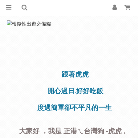
跟著虎虎
開心過日.
好好吃飯
度過
簡單
卻不
平凡
的一生
大家好 ，我是 正港ㄟ台灣狗 -
虎虎 ,