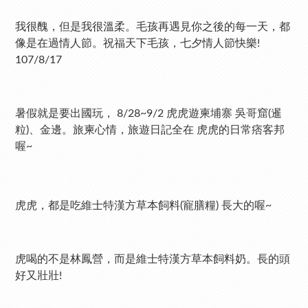
我很醜，但是我很溫柔。毛孩再遇見你之後的每一天，都
像是在過情人節。祝福天下毛孩，七夕情人節快樂!
107/8/17
暑假就是要出國玩， 8/28~9/2 虎虎遊柬埔寨 吳哥窟(暹
粒)、金邊。旅柬心情，旅遊日記全在 虎虎的日常痞客邦
喔~
虎虎，都是吃維士特漢方草本飼料(寵膳糧) 長大的喔~
虎喝的不是林鳳營，而是維士特漢方草本飼料奶。長的頭
好又壯壯!