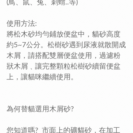
(鳥、鼠、兔、刺蝟..等)
使用方法:
將松木砂均勻鋪放便盆中，貓砂高度
約5~7公分。
松樹砂遇到尿液就散開成
木屑
，請搭配雙層便盆使用，過濾粉
狀木屑﹑讓完整顆粒松樹砂續留便盆
上，讓貓咪繼續使用。
為何替貓選用木屑砂?
您知道嗎? 市面上的礦貓砂，在加工