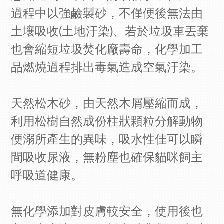
過程中以強鹼製砂，不僅便後無法由
土壤吸收(土地汙染)、若於垃圾車丟棄
也會縮短垃圾焚化廠壽命，化學加工
品燃燒過程排出毒氣造成空氣汙染。
天然松木砂，由天然木屑壓縮而成，
利用松樹自然成份柱狀顆粒分解動物
便溺所產生的異味，吸水性佳可以瞬
間吸收尿液，無粉塵也確保貓咪飼主
呼吸道健康。
無化學添加對皮膚較安全，使用後也