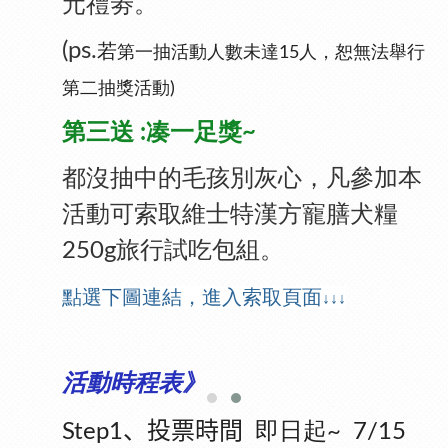
元禮劵。
(ps.
若
第一抽活動人數未達15人，恕無法舉行
第二抽獎活動)
第三送 :凑一足獎~
都沒抽中的毛孩別灰心，凡參加本
活動可索取維士特漢方寵膳犬糧
250g旅行試吃包組。
點選下圖連結，進入索取頁面
↓↓↓
活動時程表》
即日起
、投票時間
Step1
~ 7/15