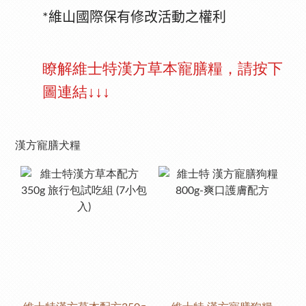
維山國際保有修改活動之權利
*
瞭解維士特漢方草本寵膳糧，請按下
↓↓↓
圖連結
漢方寵膳犬糧