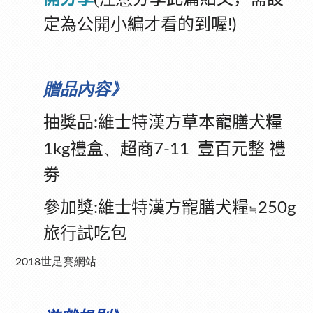
定為公開小編才看的到喔
!)
贈品內容》
抽獎品
維士特漢方草本寵膳犬糧
:
、
禮盒
超商
壹百元整
禮
1kg
7-11
劵
參加獎
維士特漢方寵膳犬糧
:
250g
≒
旅行試吃包
2018世足賽網站