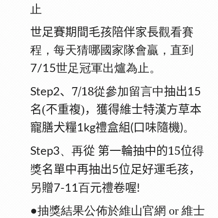
止
世足賽期間毛孩陪伴家長
觀看賽
程，每天猜哪國家隊會贏，直到
世足冠軍出爐為止。
7/15
7/18從參加留言中
、
抽出
Step2
15
名(不重複)
，獲得維士特漢方草本
寵膳犬糧
禮盒組
口味隨機
。
1kg
(
)
、
再
第一輪抽中的15
得
從
位
Step3
獎
名單中
再抽出
位足好運毛孩，
5
另
百
贈
元禮卷喔
7-11
!
●抽獎結果
公佈
於維山官網
or
維士