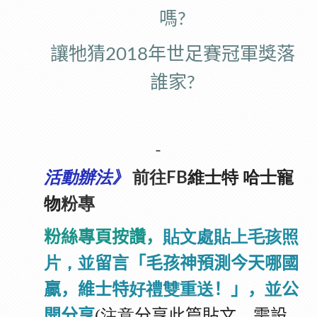
嗎
?
讓牠猜
年世足賽冠軍獎落
2018
誰家
?
-
維士特 哈士寵
活動辦法》
前往FB
物
粉專
粉絲專頁按讚，
貼文處貼上毛孩照
並
留言「毛孩神預測
片，
今天哪國
，維士特
好禮雙重送
！」，
並
贏
公
(
注意
分享此篇貼文，需設
開分享