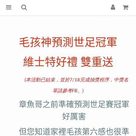
毛孩神預測世足冠軍
維士特好禮 雙重送
(本活動已結束，並於7/18完成抽獎程序，
中獎名
單請參考FB
。)
章魚哥之前準確預測世足賽冠軍
好厲害
但您知道家裡毛孩第六感也很準