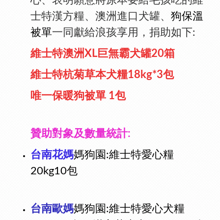
士特漢方糧、澳洲進口犬罐、
狗保溫
被單
一同獻給浪孩享用，捐助如下:
維士特澳洲XL巨無霸犬罐20箱
維士特杭菊草本犬糧18kg*3包
唯一保暖狗被單 1包
贊助對象及數量統計:
台南花媽
媽狗園:
維士特愛心糧
20kg10包
台南歐媽
媽狗園:
維士特愛心犬糧