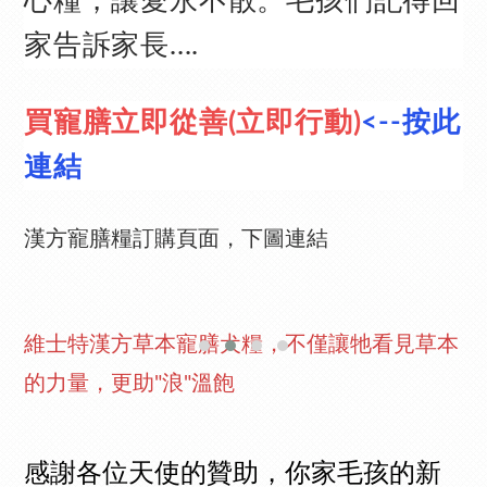
心糧，讓愛永不散。毛孩們記得回
家告訴家長....
買寵膳立即從善(立即行動)
<--按此
連結
漢方寵膳糧訂購頁面，下圖連結
維士特漢方草本寵膳犬糧，不僅讓牠看見草本
的力量，更助"浪"溫飽
感謝各位天使的贊助，你家毛孩的新