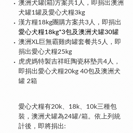
澳洲犬罐(箱)方案共1人，即捐出澳洲
犬罐1罐及愛心犬糧3kg
漢方糧18kg團購方案共3人，即捐出
愛心犬糧18kg*3包及澳洲犬罐30罐
澳洲XL巨無霸雞肉罐套餐共5人，即
捐出愛心犬糧25kg
虎虎媽特製吉祥旺陶瓷杯墊共4人，
即捐出愛心犬糧20kg 40包及澳洲犬
罐 2箱
愛心犬糧有20k、18k、10k三種包
裝，澳洲犬罐為24罐/箱。依上列統
計後，即將捐出: