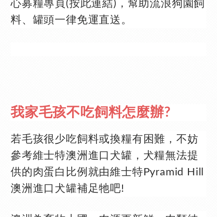
心募糧專頁(按此連結)
，幫助流浪狗園飼
料、罐頭一律免運直送。
我家毛孩不吃飼料怎麼辦
?
若毛孩很少吃飼料或換糧有困難，不妨
參考維士特澳洲進口犬罐，犬糧無法提
供的肉蛋白比例就由維士特Pyramid Hill
澳洲進口犬罐補足牠吧!