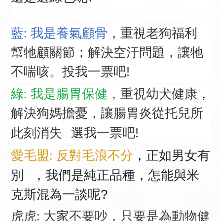
🤔
藍: 我是養氣顧骨
，重視老狗福利
👵
幫牠顧關節；解決空汙問題，讓牠
不喘咳。投我一票吧!
綠: 我是腸胃保健
，重視幼犬健康
，
解決狗媽擔憂，讓腸胃炎從托兒所
此刻消失
選我一票吧!
👍
，正如男女有
愛毛盟: 反對毛浪不分
別
，我們是純正品種，怎能與米
🚻
克斯混為一談呢?
😬
虎虎: 大家不要吵，只要是為動物健