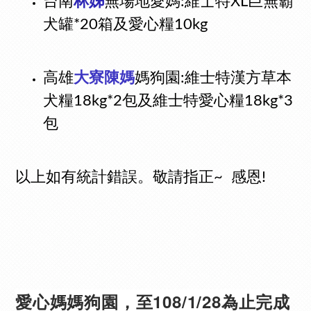
台南
林姊
無場地愛媽:
維士特XL巨無霸
犬罐*20箱及愛心糧10kg
高雄
大寮陳媽
媽狗園:
維士特漢方草本
犬糧18kg*2包及維士特愛心糧18kg*3
包
以上如有統計錯誤。敬請指正~ 感恩!
愛心媽媽狗園，至108/1/28為止完成