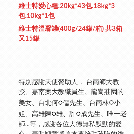
維士特愛心糧:20kg*43包.18kg*3
包.10kg*1包
維士特溫馨罐(400g/24罐/箱) 共3箱
又15罐
特別感謝天使贊助人， 台南師大教
授、嘉南藥大教職員生、龍崗莊園的
○
○
美女、台北何
儒先生、台南林
小
○
○
姐、高雄陳
雄、許
成先生、唯一老
師...等，感謝各位大德無私默默的愛
心、表明願意將原本要給毛孩吃的維