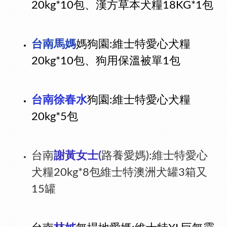
20kg*10包、漢方草本犬糧18KG*1包
台南馬媽
媽狗園:
維士特愛心犬糧
20kg*10包、
狗用保溫
被單1包
台南徐春水
狗園:
維士特愛心犬糧
20kg*5包
台南
謝黃女士(
路養愛媽):
維士特愛心
犬糧20kg*8包維士特澳洲犬罐3箱又
15罐