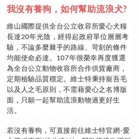
我沒
有養狗，如何幫助流浪犬?
維山國際提供全台公立收容所愛心犬糧
長達20年光陰，經得起政府單位層層考
驗，不論多麼棘手的路線、苛刻的條件
均能使命必達。107年很榮幸再度獲選
為全台公立動物收容所合作供貨廠商，
定期檢驗品質穩定。維士特秉持寵吾毛
以及人之毛原則，不需藉愛心之名博版
面，只願一起幫助流浪動物過更好生
活。
若沒有養狗，可直接前往
維士特官網-愛