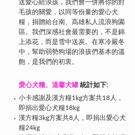
送愛心給浪孩，我們會一併將你的對
毛孩的關愛，以同等份量的愛心犬
糧，捐贈給台南、高雄私人流浪狗園
區。
我們深感社會最需要的，不是錦
上添花，而是雪中送炭。在寒冷嚴冬
中，幫助弱勢狗場的浪孩們基本的溫
飽，是我們的初衷。
愛心犬糧、溫馨犬罐
統計如下:
小卡感謝及漢方糧1kg方案共18人，
即捐出愛心犬糧18kg
漢方糧3kg方案共8人，即捐出愛心犬
糧24kg