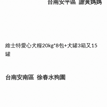
台南安平區 謝黃媽媽
維士特愛心犬糧20kg*8包+犬罐3箱又15
罐
台南安南區 徐春水狗園