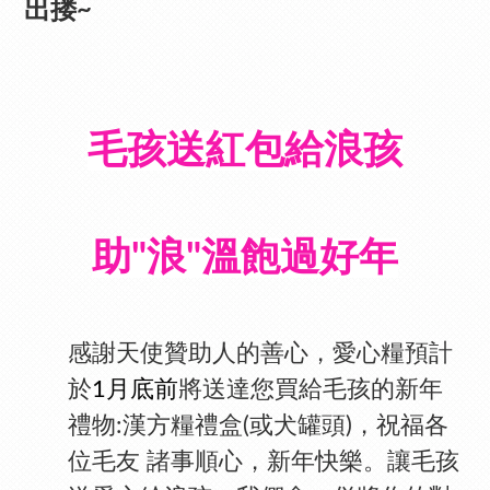
出搂~
毛孩送紅包給浪孩
助"浪"溫飽過好年
感謝
天使贊助人的善心，愛心糧
預計
於
1月底前
將送達您買給毛孩的新年
禮物:漢方糧禮盒(或犬罐頭)，祝福各
位毛友 諸事順心，新年快樂。
讓毛孩