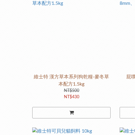
維士特 漢方草本系列狗乾糧-麥冬草
屁噗
本配方1.5kg
NT$500
NT$430