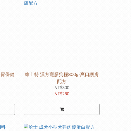
腸胃保健
維士特 漢方寵膳狗糧800g-爽口護膚
配方
NT$300
NT$280