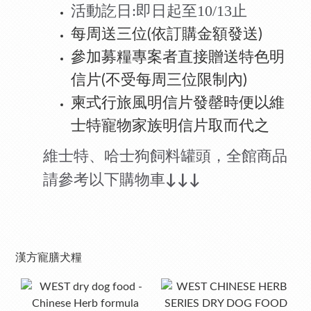
活動訖日:即日起至10/13止
每周送三位(依訂購金額發送)
參加募糧專案者直接贈送特色明
信片(不受每周三位限制內)
柬式行旅風明信片發罄時便以維
士特寵物家族明信片取而代之
維士特、哈士狗飼料罐頭，全館商品
請參考以下購物車
↓↓↓
漢方寵膳犬糧