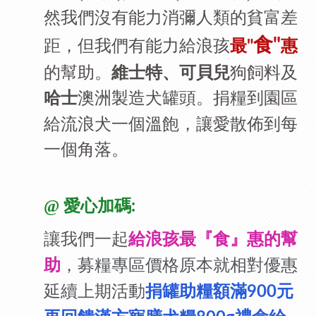
然我們沒有能力消彌人類的貧富差
食"
距，但我們有能力給浪孩
最"
惠
的幫助。
維士特、可貝兒
狗飼料及
澳洲製造犬罐頭。
捐糧到園區
哈士
給流浪犬一個溫飽，讓愛散佈到每
一個角落。
@
愛心加碼
:
讓我們一起
給浪孩最『食』惠的幫
，募糧專區價格原本就相對優惠
助
延續上期活動
捐罐助糧額滿
元
900