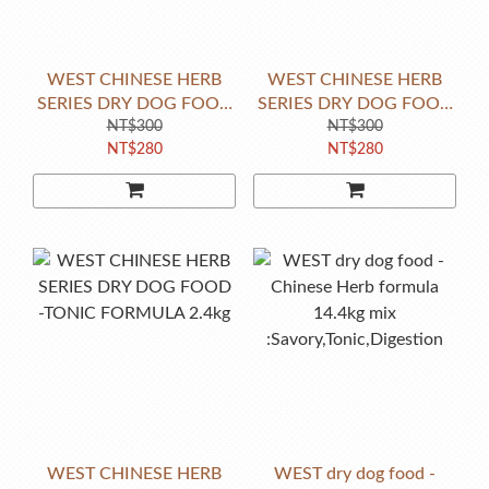
WEST CHINESE HERB
WEST CHINESE HERB
SERIES DRY DOG FOOD
SERIES DRY DOG FOOD
-TONIC FORMULA 800g
NT$300
- DIGESTION FORMULA
NT$300
NT$280
NT$280
800g
WEST CHINESE HERB
WEST dry dog food -