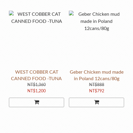
WEST COBBER CAT
Geber Chicken mud made
CANNED FOOD -TUNA
in Poland 12cans/80g
NT$1,360
NT$888
NT$1,200
NT$792