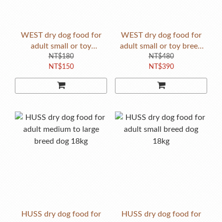
WEST dry dog food for
WEST dry dog food for
adult small or toy
adult small or toy breed
breed1kg
NT$180
NT$480
3kg
NT$150
NT$390
HUSS dry dog food for
HUSS dry dog food for