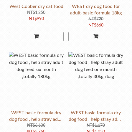
West Cobber dry cat food
WEST dry dog food for
NT$1,250
adult-basic formula 18kg
NT$990
NT$720
NT$660
WEST basic formula dry
WEST basic formula dry
dog food , help stray adult
dog food , help stray adult
dog feed six month
NT$6,600
dog feed one month
NT$1,170
NT$5,760
NT$1,050