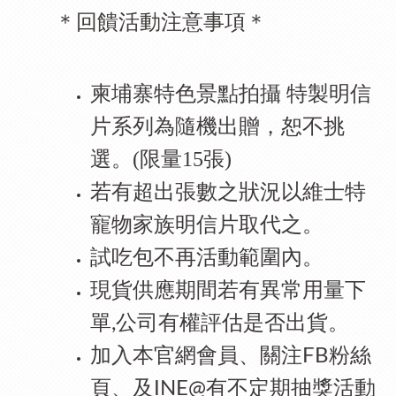
＊回饋活動注意事項＊
柬埔寨特色景點拍攝 特製明信
片系列為隨機出贈，恕不挑
選。(限量15張)
若有超出張數之狀況以維士特
寵物家族明信片取代之。
試吃包不再活動範圍內。
現貨供應期間若有異常用量下
單
公司有權評估是否出貨。
,
加入本官網會員、
關注
粉絲
FB
頁、及
INE@
有不定期抽獎活動