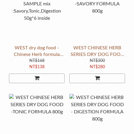
WEST dry dog food -
WEST CHINESE HERB
Chinese Herb formula
SERIES DRY DOG FOOD
SAMPLE mix
NT$168
-SAVORY FORMULA
NT$300
NT$138
NT$280
:Savory,Tonic,Digestion
800g
50g*6 inside