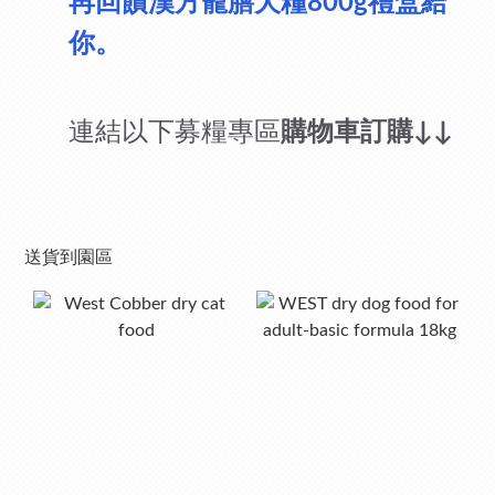
再回饋漢方寵膳犬糧
禮盒給
800g
你。
連結以下募糧專區
購物車訂購
↓↓
送貨到園區