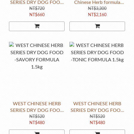
SERIES DRY DOG FOOD
Chinese Herb formula
-TONIC FORMULA 2.4kg
NT$720
14.4kg mix
NT$3,300
NT$660
NT$2,160
:Savory,Tonic,Digestion
WEST CHINESE HERB
WEST CHINESE HERB
SERIES DRY DOG FOOD
SERIES DRY DOG FOOD
-SAVORY FORMULA
NT$520
-TONIC FORMULA 1.5kg
NT$520
NT$480
NT$480
1.5kg