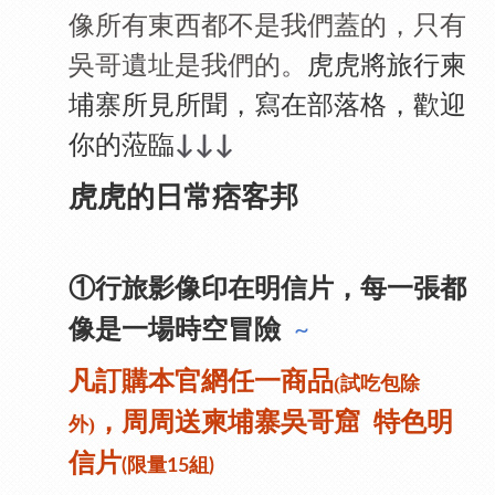
像所有東西都不是我們蓋的，只有
吳哥遺址是我們的。
虎虎將旅行柬
埔寨所見所聞，
寫在部落格，歡迎
你的蒞臨
↓↓↓
虎虎的日常痞客邦
①行旅影像印在明信片，每一張都
像是一場時空冒險
~
凡訂購本官網任一商品
(試吃包除
，周周送
柬埔寨吳哥窟 特色明
外)
信片
(限量15組)