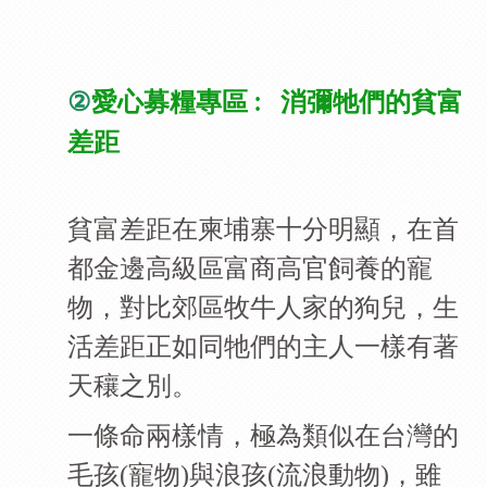
②
消彌牠們的貧富
愛心募糧專區 :
差距
貧富差距在柬埔寨十分明顯，在首
都金邊高級區富商高官飼養的寵
物，對比郊區牧牛人家的狗兒，生
活差距正如同牠們的主人一樣有著
天穰之別。
一條命兩樣情，極為類似在台灣的
毛孩(寵物)與浪孩(流浪動物)，雖