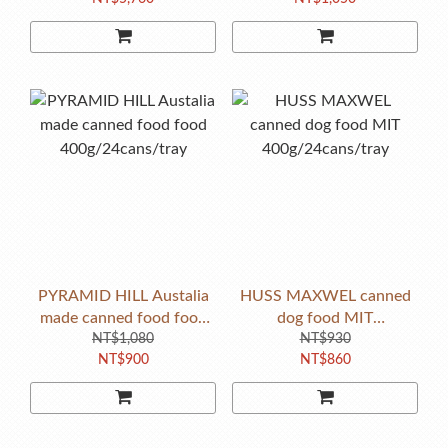
,totally 180kg
,totally 30kg /bag
PYRAMID HILL Austalia
HUSS MAXWEL canned
made canned food food
dog food MIT
400g/24cans/tray
NT$1,080
400g/24cans/tray
NT$930
NT$900
NT$860