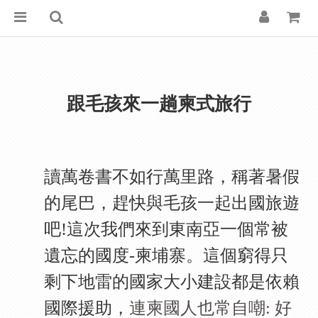
跟毛孩來一趟柬式旅行
讀萬卷書不如行萬里路，稱著暑假
的尾巴，趕快與毛孩一起出國旅遊
吧!這次我們來到東南亞一個常被
遺忘的國度-柬埔寨。這個窮得只
剩下地雷的國家大小建設都是依賴
國際援助，
連柬國人也常自嘲: 好