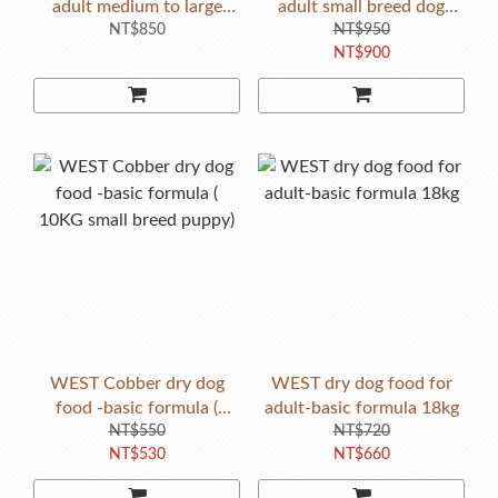
adult medium to large
adult small breed dog
breed dog 18kg
NT$850
NT$950
18kg
NT$900
WEST Cobber dry dog
WEST dry dog food for
food -basic formula (
adult-basic formula 18kg
10KG small breed puppy)
NT$550
NT$720
NT$530
NT$660