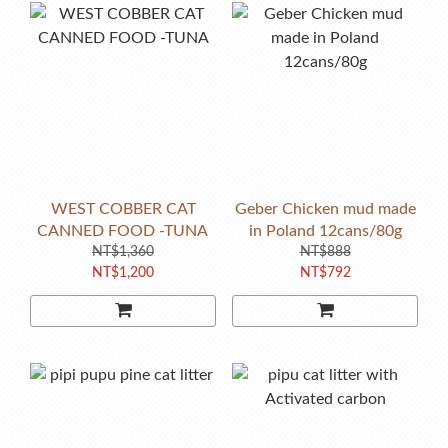
WEST COBBER CAT
Geber Chicken mud made
CANNED FOOD -TUNA
in Poland 12cans/80g
NT$1,360
NT$888
NT$1,200
NT$792