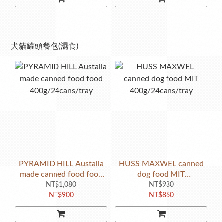
犬貓罐頭餐包(濕食)
PYRAMID HILL Austalia
HUSS MAXWEL canned
made canned food food
dog food MIT
400g/24cans/tray
NT$1,080
400g/24cans/tray
NT$930
NT$900
NT$860