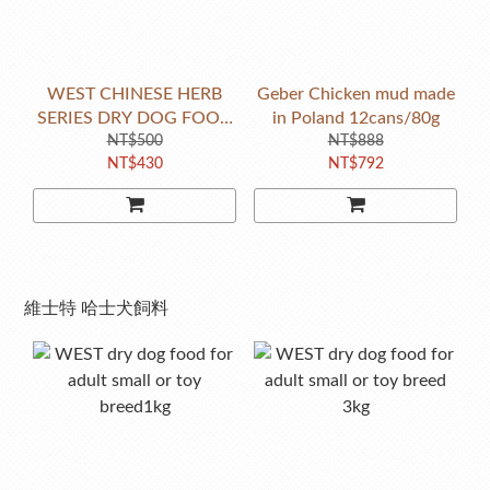
WEST CHINESE HERB
Geber Chicken mud made
SERIES DRY DOG FOOD
in Poland 12cans/80g
-Ophiopogon japonicus
NT$500
NT$888
NT$430
NT$792
Formula 1.5kg
維士特 哈士犬飼料