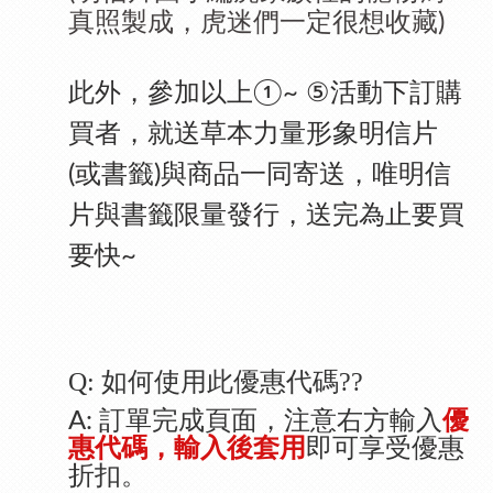
真照製成，虎迷們一定很想收藏
)
⑤
此外，參加以上
活動下訂購
①~
買者，就送草本力量形象明信片
或書籤
與商品一同寄送，唯明信
(
)
片與書籤限量發行，送完為止要買
要快
~
Q: 如何使用此優惠代碼??
A: 訂單完成頁面，注意右方輸入
優
惠代碼，輸入後套用
即可享受優惠
折扣。