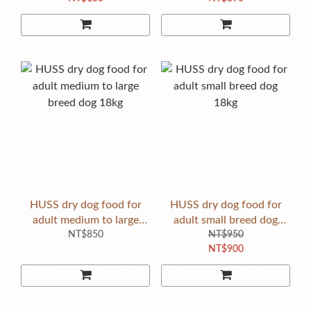
HUSS dry dog food for
HUSS dry dog food for
adult medium to large
adult small breed dog
breed dog 18kg
NT$850
NT$950
18kg
NT$900