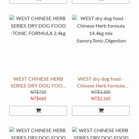
WEST CHINESE HERB
WEST dry dog food -
SERIES DRY DOG FOOD
Chinese Herb formula
-TONIC FORMULA 2.4kg
NT$720
14.4kg mix
NT$3,300
NT$660
NT$2,160
:Savory,Tonic,Digestion