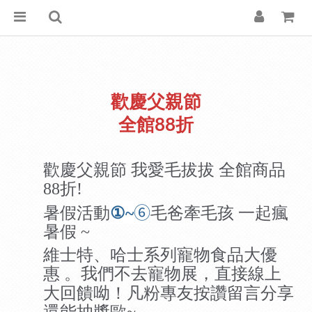
歡慶父親節
全館88折
歡慶父親節 我愛毛拔拔 全館商品
88
折
!
⑥
暑假
活動
①~
毛爸牽毛孩 一起瘋
暑假
~
維士特、哈士系列寵物食品大優
惠
我們
不去寵物展，直接線上
。
大回饋呦！
凡粉專友按讚留言分享