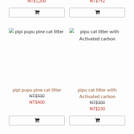
NT$1,200
NT$792
pipi pupu pine cat litter
pipu cat litter with
NT$500
Activated carbon
NT$400
NT$300
NT$230