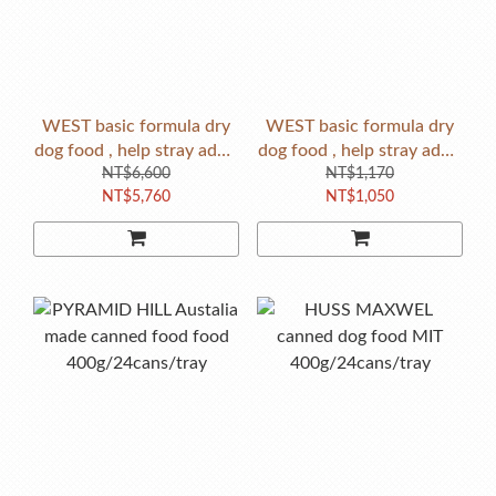
WEST basic formula dry
WEST basic formula dry
dog food , help stray adult
dog food , help stray adult
dog feed six month
NT$6,600
dog feed one month
NT$1,170
NT$5,760
NT$1,050
,totally 180kg
,totally 30kg /bag