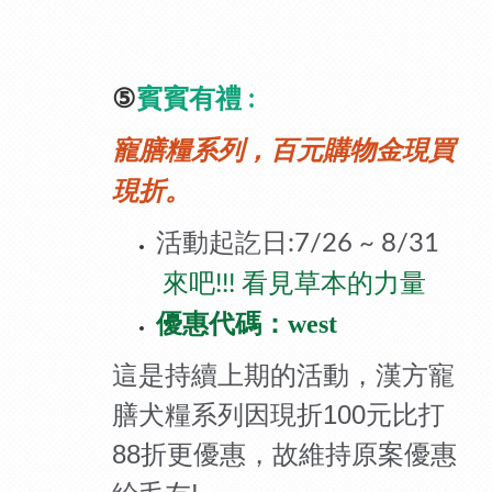
⑤
賓賓有禮
:
寵膳糧系列，百元購物金現買
現折。
活動起訖日
:7/26 ~ 8/31
來吧!!! 看見草本的力量
優惠代碼：
west
這是持續上期的活動，漢方寵
100
膳犬糧系列因現折
元比打
88
折更優惠，故維持原案優惠