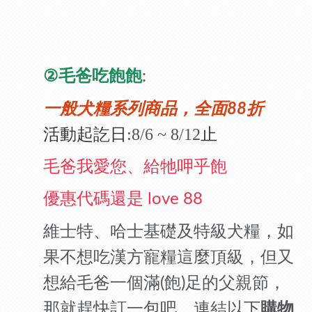
②
毛爸吃飽飽
:
一般犬糧系列商品，全面
88
折
:8/6 ~ 8/12
活動起訖日
止
毛爸我愛您、給牠呷乎飽
優惠代碼還是
love 88
維士特、哈士基礎及特級犬糧，如
果不想吃漢方寵糧這麼頂級，但又
想給毛爸一個滿
飽
足的父親節，
(
)
那就趕快訂一包吧。
連結以下
購物