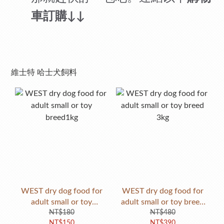
車訂購
↓↓
維士特 哈士犬飼料
WEST dry dog food for
WEST dry dog food for
adult small or toy
adult small or toy breed
breed1kg
NT$180
NT$480
3kg
NT$150
NT$390