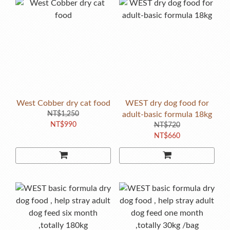
West Cobber dry cat food
WEST dry dog food for
NT$1,250
adult-basic formula 18kg
NT$990
NT$720
NT$660