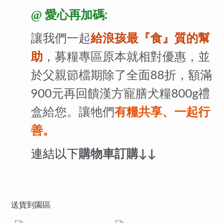
@
愛心再加碼
:
讓我們一起
給浪孩最『食』質的幫
，募糧專區原本就相對優惠，並
助
於父親節檔期除了全面
折，額滿
88
元再回饋漢方寵膳犬糧
禮
900
800g
盒給您。讓牠們
有糧共享、一起行
善。
連結以下
購物車訂購
↓↓
送貨到園區