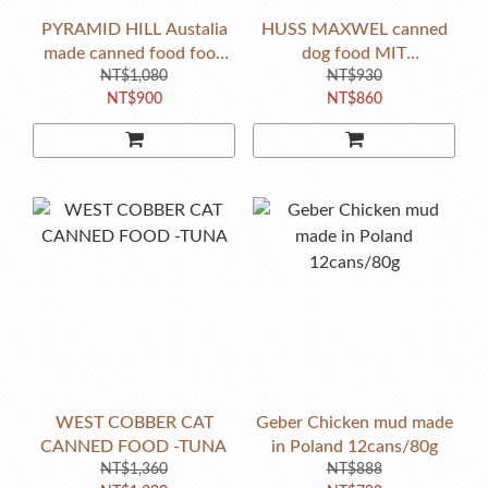
PYRAMID HILL Austalia
HUSS MAXWEL canned
made canned food food
dog food MIT
400g/24cans/tray
NT$1,080
400g/24cans/tray
NT$930
NT$900
NT$860
WEST COBBER CAT
Geber Chicken mud made
CANNED FOOD -TUNA
in Poland 12cans/80g
NT$1,360
NT$888