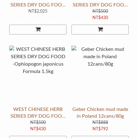
SERIES DRY DOG FOOD
SERIES DRY DOG FOOD
- DIGESTION FORMULA
NT$2,025
-Chrysanthemum Formula
NT$500
NT$430
15kg
1.5kg
WEST CHINESE HERB
Geber Chicken mud made
SERIES DRY DOG FOOD
in Poland 12cans/80g
-Ophiopogon japonicus
NT$500
NT$888
NT$430
NT$792
Formula 1.5kg