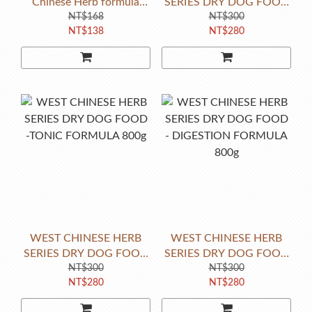
Chinese Herb formula
SERIES DRY DOG FOOD
SAMPLE mix
NT$168
-SAVORY FORMULA
NT$300
NT$138
NT$280
:Savory,Tonic,Digestion
800g
50g*6 inside
WEST CHINESE HERB
WEST CHINESE HERB
SERIES DRY DOG FOOD
SERIES DRY DOG FOOD
-TONIC FORMULA 800g
NT$300
- DIGESTION FORMULA
NT$300
NT$280
NT$280
800g