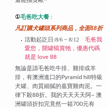
還能抽獎歐~
①
毛爸吃大餐
:
凡訂購犬罐頭系列商品，全面
折
88
活動起訖日
:8/6 ~ 8/12
毛爸我
愛您，開罐犒賞牠，
優惠代碼
就是
love 88
無論是請毛爸吃牛排、雞排或羊
排，有澳洲進口的
特級
Pyramid hill
犬罐、肉質細膩的嘉寶雞肉泥。一
律下殺
折。我的天天天天阿
澳
88
~
洲罐頭折扣完竟然一箱
元有
700