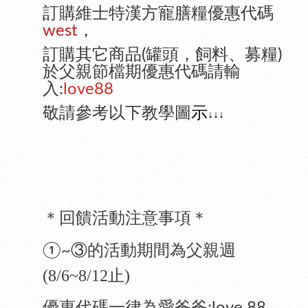
訂購維士特漢方寵膳糧優惠代碼
west
，
訂購其它商品(罐頭，飼料、募糧)
於父親節檔期優惠代碼請輸
入:
love88
敬請參考以下教學圖
示
↓↓↓
＊回饋活動注意事項＊
③
的活動期間為父親週
①~
(8/6~8/12
止
)
優惠代碼一律為愛爸爸