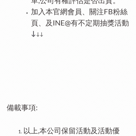
單
公司有權評估是否出貨。
,
加入本官網會員、
關注
粉絲
FB
頁、及
INE@
有不定期抽獎活動
↓
↓↓
備載事項
:
以上
本公司保留活動及活動優
,