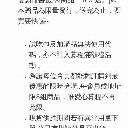
愛讀冊書籤
與商品一同寄送。ps.
)
本贈品為限量發行，送完為止，要
買要快喔
~
試吃包及加購品無法使用代
碼，亦不計入募糧滿額禮活
動
。
為讓每位會員都能夠訂購到最
優惠的限時搶購
每會員或地址
,,
限
組商品，唯愛心募糧不再
8
此限。
現貨供應期間若有異常用量下