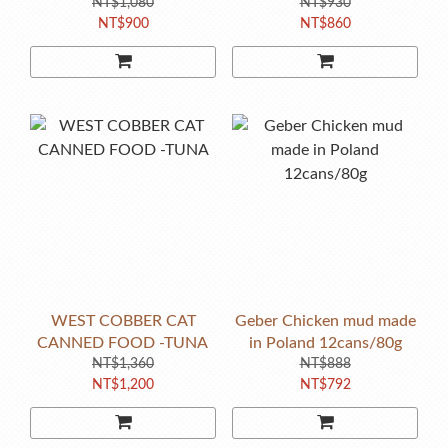
400g/24cans/tray
NT$1,080
400g/24cans/tray
NT$930
NT$900
NT$860
WEST COBBER CAT
Geber Chicken mud made
CANNED FOOD -TUNA
in Poland 12cans/80g
NT$1,360
NT$888
NT$1,200
NT$792