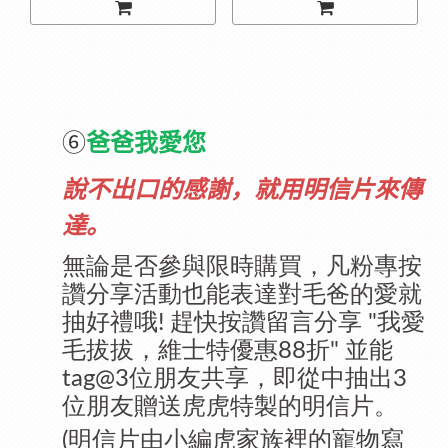
⑥
爸爸我愛您
說不出口的感謝，就
用明信片來傳
達。
無論是否參與限時購買，凡粉專按
讚分享活動也能表達對毛爸的愛就
抽好禮哦
趕快按讚留言分享
我愛
!
"
毛拔拔，維士特優惠
折
並能
88
"
位朋友共享，即從中抽出
tag@3
3
位朋友贈送虎虎特製的明信片。
由小編虎家族裡的寵物寫
(明信片