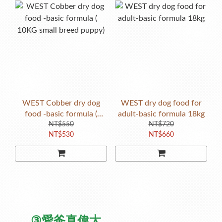
WEST Cobber dry dog
WEST dry dog food for
food -basic formula (
adult-basic formula 18kg
10KG small breed puppy)
NT$550
NT$720
NT$530
NT$660
③
愛爸真偉大