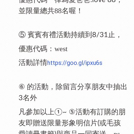
:love 88，
並限量總共
88
名喔！
⑤ 賓賓有禮活動
持續到
止，
8/31
優惠代碼：
west
活動詳情
https://goo.gl/ipxu6s
⑥
的活動，除留言分享朋友中抽出
名外
3
⑤
凡參加以上
活動有訂購的朋
①~
友即贈送限量形象明信片
或毛孩
(