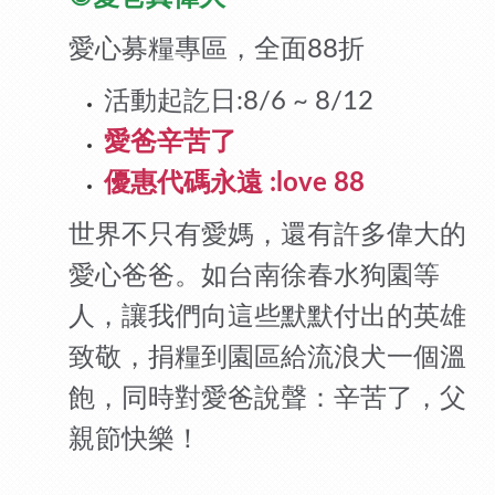
愛心募糧專區，全面
折
88
活動起訖日
:8/6 ~ 8/12
愛爸辛苦了
優惠代碼永遠
:love 88
世界不只有愛媽，還有許多偉大的
愛心爸爸。如台南徐春水狗園等
人，讓我們向這些默默付出的英雄
致敬，捐糧到園區給流浪犬一個溫
飽，同時對愛爸說聲：辛苦了，父
親節快樂！